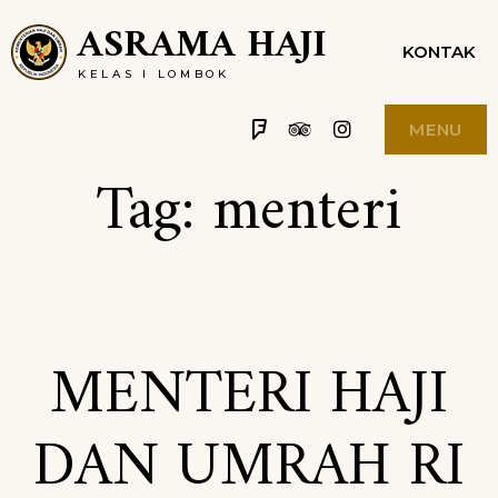
Skip
ASRAMA HAJI
KONTAK
to
KELAS I LOMBOK
content
Foursquare
Tripadvisor
Instagram
MENU
Tag:
menteri
MENTERI HAJI
DAN UMRAH RI