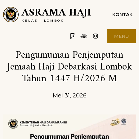
Skip
ASRAMA HAJI
KONTAK
to
KELAS I LOMBOK
content
Foursquare
Tripadvisor
Instagram
MENU
Pengumuman Penjemputan
Jemaah Haji Debarkasi Lombok
Tahun 1447 H/2026 M
Mei 31, 2026