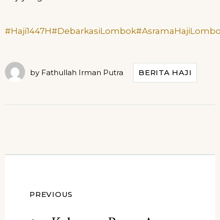
#Haji1447H
#DebarkasiLombok
#AsramaHajiLomb
by
Fathullah Irman Putra
BERITA HAJI
Navigasi
PREVIOUS