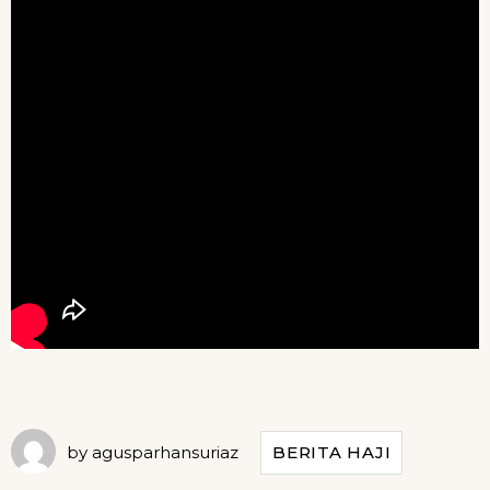
by
agusparhansuriaz
BERITA HAJI