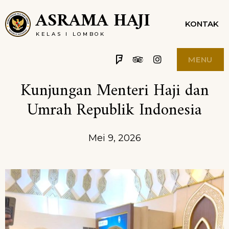
Skip
ASRAMA HAJI
KONTAK
to
KELAS I LOMBOK
content
Foursquare
Tripadvisor
Instagram
MENU
Kunjungan Menteri Haji dan
Umrah Republik Indonesia
Mei 9, 2026