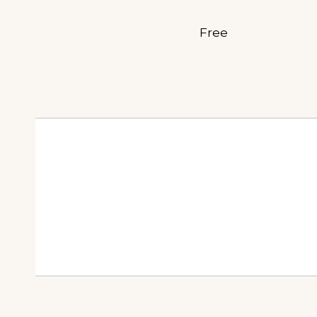
Free
Navigasi
pos