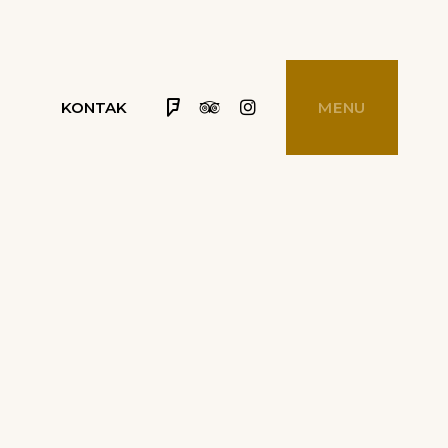
Foursquare
Tripadvisor
Instagram
KONTAK
MENU