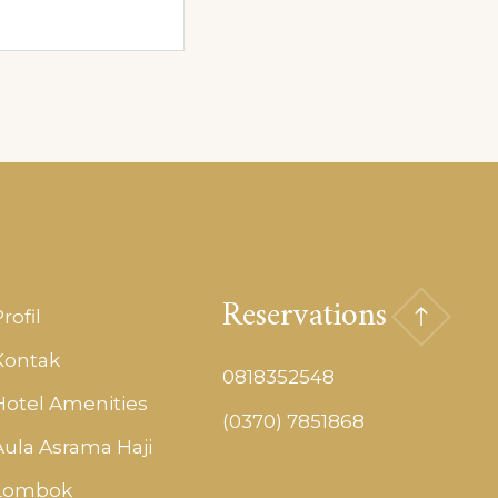
Reservations
rofil
Kontak
0818352548
Hotel Amenities
(0370) 7851868
Aula Asrama Haji
Lombok